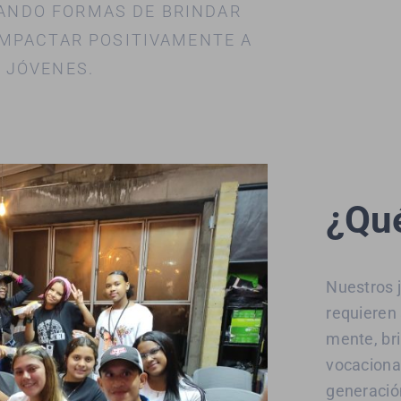
NDO FORMAS DE BRINDAR
IMPACTAR POSITIVAMENTE A
 JÓVENES.
¿Qu
Nuestros 
requieren
mente, br
vocaciona
generació