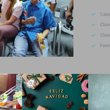
Capa
Clas
Clas
Form