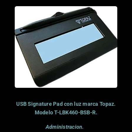
Porfavor considera
donar este articulo.
Gracias.
USB Signature Pad con luz marca Topaz.
Modelo T-LBK460-BSB-R.
Administracion.