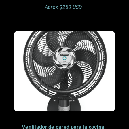
Aprox $250 USD
Porfavor considera
donar este articulo.
Gracias.
Ventilador de pared para la cocina.