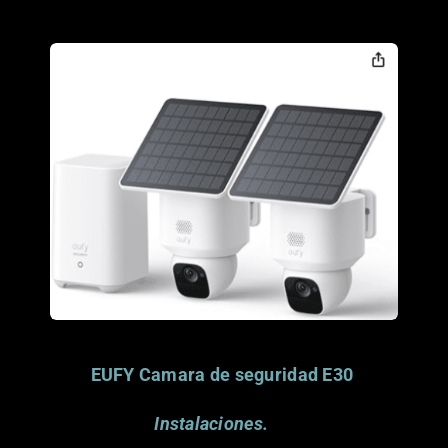
Porfavor considera
donar este articulo.
Gracias.
EUFY Camara de seguridad E30
Instalaciones.