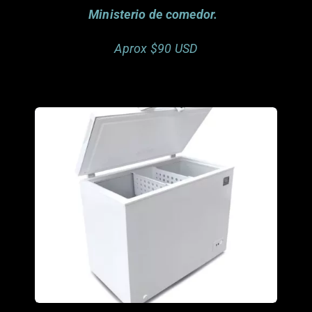
Ministerio de comedor.
Aprox $90 USD
Fdn. Granos de Arena. Medellin, COL
donado por
Este artículo ya fue