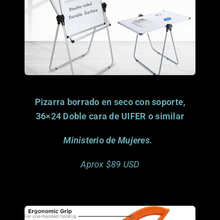
Anonymous donor. Chattanooga, TN
donado por
Este artículo ya fue
Pizarra borrado en seco con soporte,
36×24 Doble cara de UIFER o similar
Ministerio de Mujeres.
Aprox $89 USD