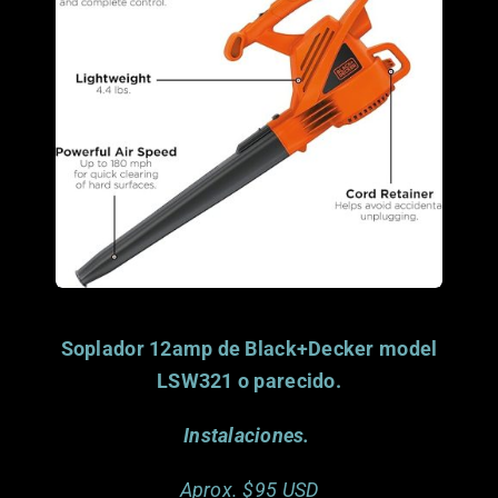
Saul Candelaria. El Paso, TX
donado por
Este artículo ya fue
Soplador 12amp de Black+Decker model
LSW321 o parecido.
Instalaciones.
Aprox. $95 USD