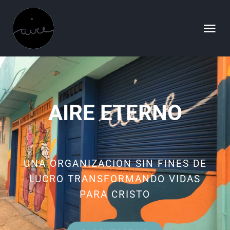
Skip
to
Tog
content
Nav
Home
NECESIDADES
AIRE ETERNO
INFORMES
UNA ORGANIZACION SIN FINES DE
HISTORIA
LUCRO TRANSFORMANDO VIDAS
PARA CRISTO
EQUIPO