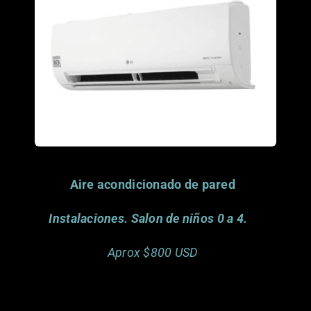
donar este articulo.
Gracias.
Aire acondicionado de pared
Instalaciones. Salon de niños 0 a 4.
Aprox $800 USD