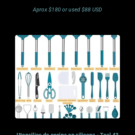
Aprox $180 or used $88 USD
Porfavor considera
donar este articulo.
Gracias.
Utensilios de cocina en silicona - Teal 43