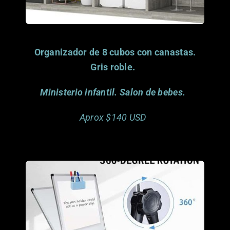
Este artículo ya fue
Organizador de 8 cubos con canastas.
Gris roble.
Ministerio infantil. Salon de bebes.
Aprox $140 USD