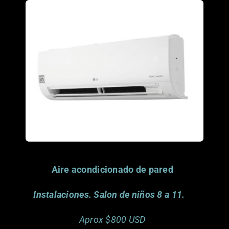
Porfavor considera
donar este articulo.
Gracias.
Aire acondicionado de pared
Instalaciones. Salon de niños 8 a 11.
Aprox $800 USD