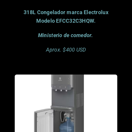
318L Congelador marca Electrolux
Modelo
EFCC32C3HQW.
Ministerio de comedor.
Aprox. $400 USD
The Bryce Family. Coral Springs, FL